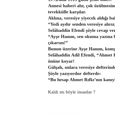
Annesi haberi alır, çok üzülmes
tevekkülle karşılar.
Aklına, veresiye yiyecek aldığı bak
“Yedi aydır senden veresiye alır
Selâhaddin Efendi şöyle cevap ver
“Ayşe Hanım, sen okuma yazma bil
çıkarsın!”
Bunun üzerine Ayşe Hanım, komşu
Selâhaddin Adil Efendi, “Ahmet R
önüne koyar!
Gülşah, onlara veresiye defterindek
Şöyle yazıyordur defterde:
“Bu hesap Ahmet Rıfkı’nın kanıyl
Kaldı mı böyle insanlar ?