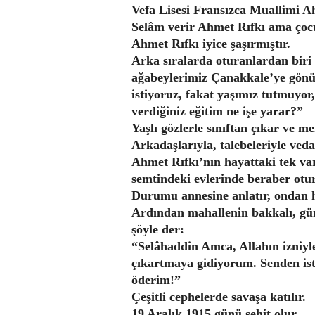
Vefa Lisesi Fransızca Muallimi Ah
Selâm verir Ahmet Rıfkı ama çocuk
Ahmet Rıfkı iyice şaşırmıştır.
Arka sıralarda oturanlardan biri
ağabeylerimiz Çanakkale’ye gönüll
istiyoruz, fakat yaşımız tutmuyor,
verdiğiniz eğitim ne işe yarar?”
Yaşlı gözlerle sınıftan çıkar ve me
Arkadaşlarıyla, talebeleriyle vedal
Ahmet Rıfkı’nın hayattaki tek va
semtindeki evlerinde beraber otu
Durumu annesine anlatır, ondan ha
Ardından mahallenin bakkalı, gün
şöyle der:
“Selâhaddin Amca, Allahın izniyl
çıkartmaya gidiyorum. Senden is
öderim!”
Çeşitli cephelerde savaşa katılır.
19 Aralık 1915 günü şehit olur...