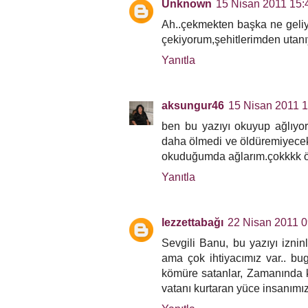
Unknown
15 Nisan 2011 15:
Ah..çekmekten başka ne geliy
çekiyorum,şehitlerimden utan
Yanıtla
aksungur46
15 Nisan 2011 
ben bu yazıyı okuyup ağlıyo
daha ölmedi ve öldüremiyece
okuduğumda ağlarım.çokkkk 
Yanıtla
lezzettabağı
22 Nisan 2011 0
Sevgili Banu, bu yazıyı izn
ama çok ihtiyacımız var.. bug
kömüre satanlar, Zamanında k
vatanı kurtaran yüce insanımızı