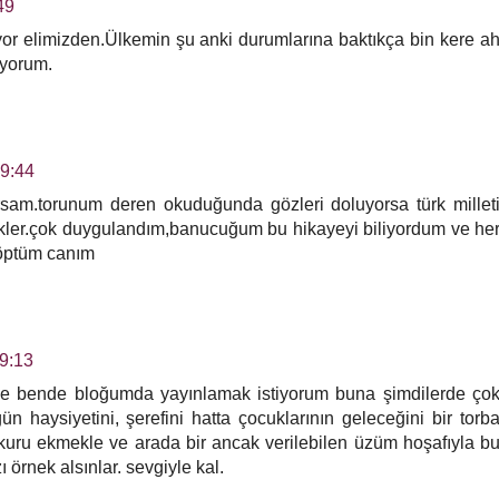
49
or elimizden.Ülkemin şu anki durumlarına baktıkça bin kere a
ıyorum.
19:44
rsam.torunum deren okuduğunda gözleri doluyorsa türk millet
kler.çok duygulandım,banucuğum bu hikayeyi biliyordum ve he
öptüm canım
9:13
inle bende bloğumda yayınlamak istiyorum buna şimdilerde ço
ün haysiyetini, şerefini hatta çocuklarının geleceğini bir torb
uru ekmekle ve arada bir ancak verilebilen üzüm hoşafıyla b
 örnek alsınlar. sevgiyle kal.