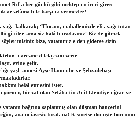
met Rıfkı her günkü gibi mektepten içeri girer.
lar selâma bile karşılık vermezler!..
 ayağa kalkarak; “Hocam, mahallemizde eli ayağı tutan
ü gittiler, ama siz hâlâ buradasınız! Biz de gitmek
 söyler misiniz bize, vatanımız elden giderse sizin
ktebin idaresine dilekçesini verir.
aşır, evine gelir.
rlığı yaşlı annesi Ayşe Hanımdır ve Şehzadebaşı
rmaktadırlar.
kkını helâl etmesini ister.
 görmüş bir zat olan Selâhattin Adil Efendiye uğrar ve
e vatanın bağrına saplanmış olan düşman hançerini
teğim, anamı iaşesiz bırakma! Kısmetse dönüşte borcumu