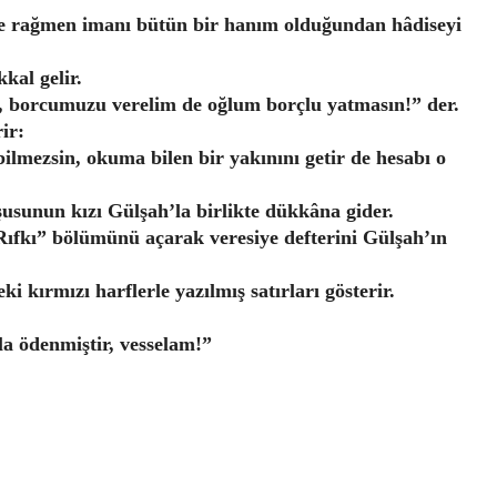
ine rağmen imanı bütün bir hanım olduğundan hâdiseyi
kal gelir.
ız, borcumuzu verelim de oğlum borçlu yatmasın!” der.
ir:
mezsin, okuma bilen bir yakınını getir de hesabı o
sunun kızı Gülşah’la birlikte dükkâna gider.
ıfkı” bölümünü açarak veresiye defterini Gülşah’ın
i kırmızı harflerle yazılmış satırları gösterir.
a ödenmiştir, vesselam!”