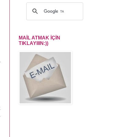
h
MAİL ATMAK İÇİN
TIKLAYIIIN:))
i
r
k
a
u